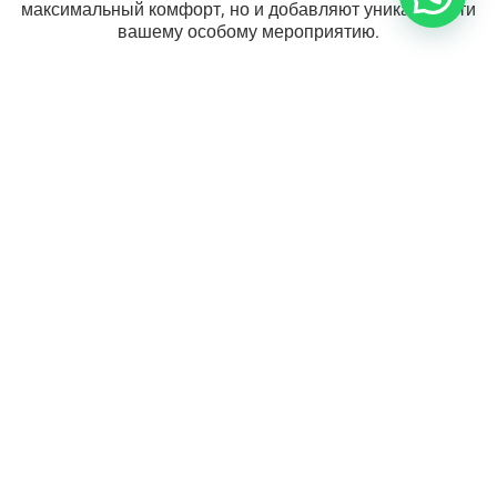
максимальный комфорт, но и добавляют уникальности
вашему особому мероприятию.
Прокат роскошного свадебного автомобиля —
индивидуальный подход премиум-класса
В день свадьбы вы заслуживаете того, чтобы чувствовать
себя наилучшим образом и наслаждаться каждым
мгновением. Аренда роскошного автомобиля на свадьбу
сделает этот день еще более особенным, а вождение
окутает вас роскошью и качеством. Выберите подходящий
вам автомобиль — от роскошных лимузинов до роскошных
спорткаров — и насладитесь волшебными моментами,
которые останутся с вами на всю жизнь.
Долги и каждая остановка на светофоре.
К нему тянутся толпы, и это только подтверждает аргумент,
с которого мы начали:
Чтобы привлечь внимание, вам не нужна спортивная
машина. В этом разделе ML играет ведущую роль.
Нет, с ним вам не удастся ускользнуть от чьего-либо
внимания, и после первоначального шока,
Все заглядывают внутрь, чтобы увидеть, кто этот