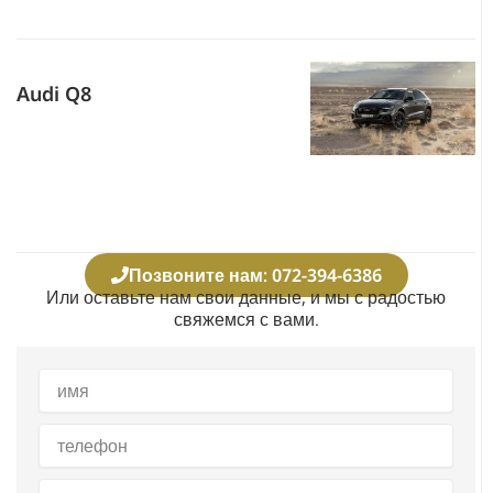
Audi Q8
Позвоните нам: 072-394-6386
Или оставьте нам свои данные, и мы с радостью
свяжемся с вами.
Полное
имя
телефон
Электронная