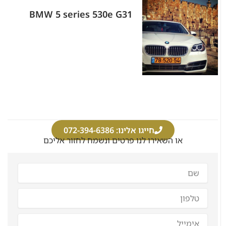
BMW 5 series 530e G31
חייגו אלינו: 072-394-6386
או השאירו לנו פרטים ונשמח לחזור אליכם
שם
מלא
טלפון
אימייל