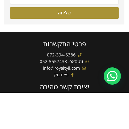
שליחה
פרטי התקשרות
072-394-6386
ווטסאפ: 052-5557433
info@royaltyil.com
פייסבוק
יצירת קשר מהירה
שם
מלא
טלפון
שליחה