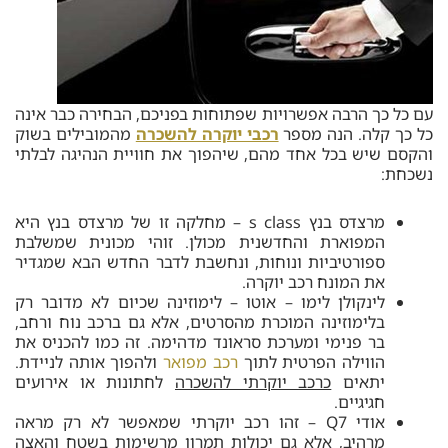
עם כל כך הרבה אפשרויות שפתוחות בפניכם, הבחירה כבר אינה
כל כך קלה. הנה מספר
רכבי יוקרה להשכרה
מהמובילים בשוק
והקסם שיש בכל אחד מהם, שיהפוך את חוויית הנהיגה לבלתי
נשכחת:
מרצדס בנץ s class – מחלקה זו של מרצדס בנץ היא
המפוארת והחדשנית מכולן. זוהי מכונית שמשלבת
ספורטיביות ונוחות, ונחשבת לדבר החדש הבא שמגדיר
את המונח רכב יוקרה.
לינקולן לימו – אוטו – לימוזינה שכיום לא מדובר רק
בלימוזינה המוכרת מהסרטים, אלא גם ברכב נוח ורחב,
בר פנימי ומערכת סראונד מדהימה. זה כמו להכניס את
הווילה הפרטית לתוך
רכב מפואר
ולהפוך אותה לניידת.
יתאים
כרכב יוקרתי להשכרה
לחתונות או אירועים
חגיגיים.
אודי Q7 – זהו רכב יוקרתי שמאפשר לא רק מראה
מרהיב, אלא גם יכולות תמרון מרשימות בשטח והאצה