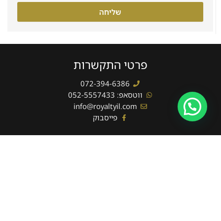
שליחה
פרטי התקשרות
072-394-6386
ווטסאפ: 052-5557433
info@royaltyil.com
פייסבוק
יצירת קשר מהירה
שם
מלא
טלפון
שליחה